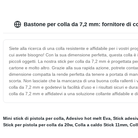
Bastone per colla da 7,2 mm: fornitore di 
Siete alla ricerca di una colla resistente e affidabile per i vostri pr
cui avete bisogno! Con la sua dimensione perfetta, questa colla è i
piccoli oggetti. La nostra stick per colla da 7,2 mm è progettata per 
cartone e molto altro. Grazie alla sua rapida azione, potrete contare 
dimensione compatta la rende perfetta da tenere a portata di mano 
scorta. Non lasciate che la mancanza di una buona colla rallenti i vo
colla da 7,2 mm e godetevi la facilità d'uso e i risultati sicuri e du
colla da 7,2 mm e affidatevi a una soluzione collante affidabile e di 
Mini stick di pistola per colla
,
Adesivo hot melt Eva
,
Stick adesi
Stick per pistola per colla da 20w
,
Colla a caldo Stick 11mm
,
Col