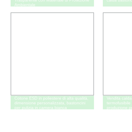
Ambientale
Cotone ESD in poliestere di alta qualità,
Vendita calda 
dimensione personalizzata, bastoncini
termofusibile
per pulizia in camera bianca
produzione pe