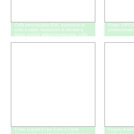
Colla termofusibile EVA, bastoncini di
Fixtec 10PCS 
colla a caldo, bastoncini di silicone a
professionale
basso prezzo all&prime;ingrosso, colla
bianca per legno, bastoncini di plastica
per pistola a colla a caldo
Fixtec Industria Uso Colla a Caldo
Prezzo di fabb
Trasparente con Materiale di Protezione
calda bastonci