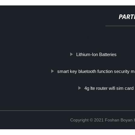
PART
http://www.cmer.site/api/getlink/8?url=https://www.boyan
Lithium-Ion Batteries
smart key bluetooth function security 
4g lte router wifi sim ca
Copyright © 2021 Foshan Boyan H