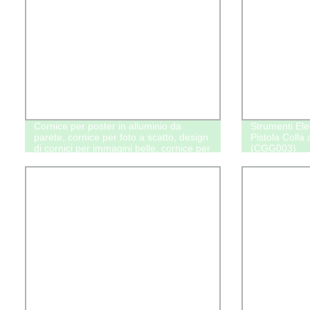
Cornice per poster in alluminio da
Strumenti Elett
parete, cornice per foto a scatto, design
Pistola Colla 
di cornici per immagini belle, cornice per
(CGG003)
foto in legno per matrimoni (34)