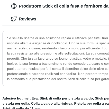
Produttore Stick di colla fusa e fornitore d
Reviews
Se sei alla ricerca di una soluzione rapida e efficace per tutti i tuoi 
risposta alle tue esigenze di incollaggio. Con la sua formula speci
anche facile da usare, rendendo il lavoro molto più efficiente. I p
la sua resistenza alle pressioni e alle sollecitazioni. La sua compa
progetti. Che tu stia lavorando su legno, plastica, vetro o metallo, il
Inoltre, la sua forma a bastoncino lo rende comodo da usare e con
puoi ottenere risultati perfetti senza il disordine tipico delle altre c
professionale e saranno realizzati con facilità. Non perdere tempo
la comodità e la prestazione del nostro Stick di colla fusa per garanti
Adesivo hot melt Eva
,
Stick di colla per pistola a caldo
,
Stick pe
pistola per colla
,
Colla a caldo alla rinfusa
,
Pistola per colla a c
Stick di colla da 11 mm
,