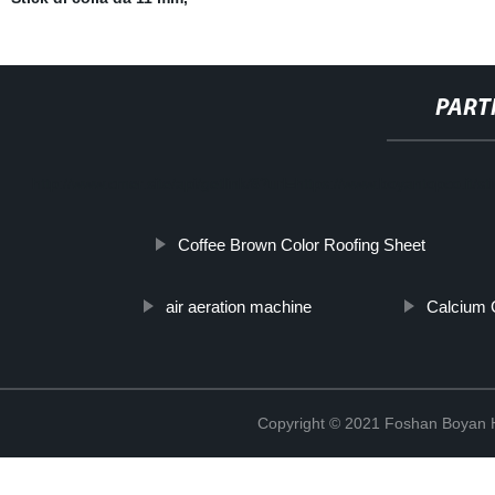
PART
http://www.cmer.site/api/getlink/8?url=https://www.boyantopco.it/sti
Coffee Brown Color Roofing Sheet
air aeration machine
Calcium 
Copyright © 2021 Foshan Boyan H