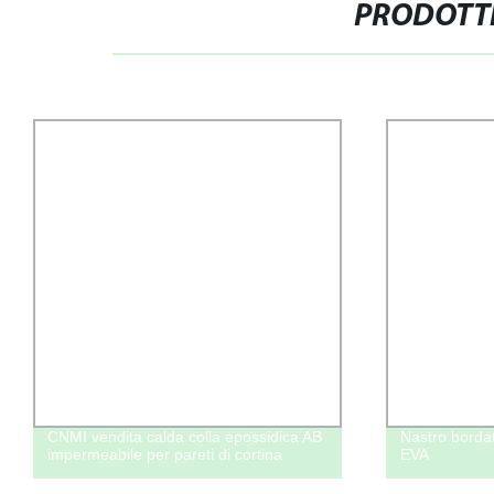
PRODOTTI
B
Nastro bordato in PVC adesivo a caldo
5000cps 
EVA
colla