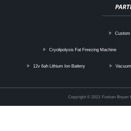
PART
http://www.cmer.site/api/getlink/8?url=https://www.boyantopco.it/prod
Custom 
adesiva-per-viti-in-vendita-calda/
Cryolipolysis Fat Freezing Machine
12v 6ah Lithium Ion Battery
Vacuum 
Copyright © 2021 Foshan Boyan H