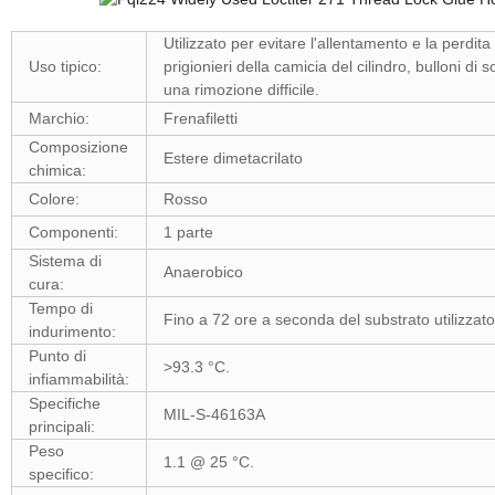
Utilizzato per evitare l'allentamento e la perdita 
Uso tipico:
prigionieri della camicia del cilindro, bulloni di
una rimozione difficile.
Marchio:
Frenafiletti
Composizione
Estere dimetacrilato
chimica:
Colore:
Rosso
Componenti:
1 parte
Sistema di
Anaerobico
cura:
Tempo di
Fino a 72 ore a seconda del substrato utilizzat
indurimento:
Punto di
>93.3 °C.
infiammabilità
:
Specifiche
MIL-S-46163A
principali:
Peso
1.1 @ 25 °C.
specifico
: