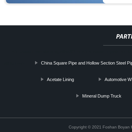
PART
http://www.cmer.site/api/getlink/8?url=https://www.boyantopco.
China Square Pipe and Hollow Section Steel Pi
allingrosso/
Acetate Lining
Automotive W
Mineral Dump Truck
Copyright © 2021 Foshan Boyan H