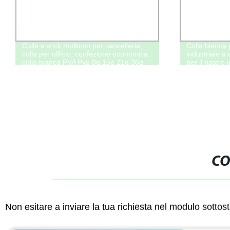
Colla a stick multiuso per cancelleria,
Colla bianca
colla per ufficio, confezione economica,
industriale a
colla bianca PVA Pvp 8g 15g 21g 36g
per il nastro 
CO
Non esitare a inviare la tua richiesta nel modulo sotto