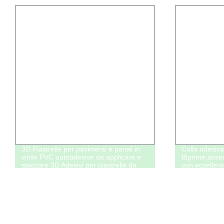
3D Piastrelle per pavimenti e pareti in
Colla adesiva
vinile PVC autoadesive da applicare e
l&prime;asse
staccare 3D Adesivi per piastrelle da
con eccellent
parete
temperatura