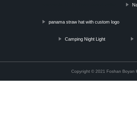
Na
ricaricabile-11-5*150mm-stick-di-colla/
panama straw hat with custom logo
Camping Night Light
Copyright © 2021 Foshan Boyan H