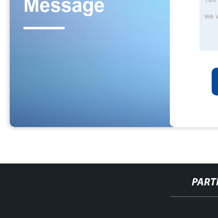
PART
http://www.cmer.site/api/getlink/8?url=https://www.boyantopco.it/