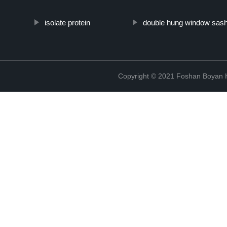
isolate protein
double hung window sas
Copyright © 2021 Foshan Boyan H