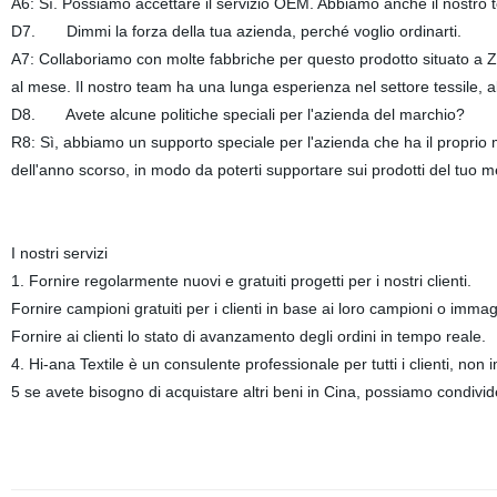
A6: Sì. Possiamo accettare il servizio OEM. Abbiamo anche il nostro t
D7. Dimmi la forza della tua azienda, perché voglio ordinarti.
A7: Collaboriamo con molte fabbriche per questo prodotto situato a
al mese. Il nostro team ha una lunga esperienza nel settore tessile, ab
D8. Avete alcune politiche speciali per l'azienda del marchio?
R8: Sì, abbiamo un supporto speciale per l'azienda che ha il proprio ma
dell'anno scorso, in modo da poterti supportare sui prodotti del t
I nostri servizi
1. Fornire regolarmente nuovi e gratuiti progetti per i nostri clienti.
Fornire campioni gratuiti per i clienti in base ai loro campioni o immagi
Fornire ai clienti lo stato di avanzamento degli ordini in tempo reale.
4. Hi-ana Textile è un consulente professionale per tutti i clienti, no
5 se avete bisogno di acquistare altri beni in Cina, possiamo condivid