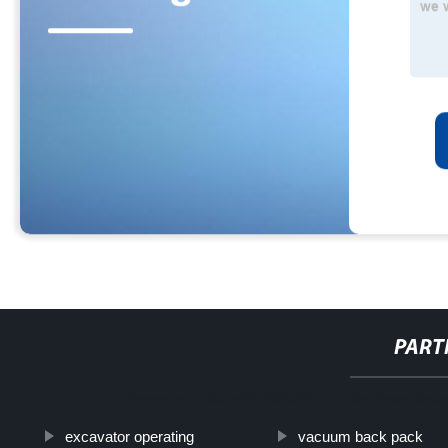
PART
http://www.cmer.site/api/getlink/8?url=https://www.boy
excavator operating
vacuum back pack