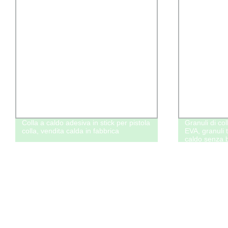
Colla a caldo adesiva in stick per pistola
Granuli di co
colla, vendita calda in fabbrica
EVA, granuli t
caldo senza b