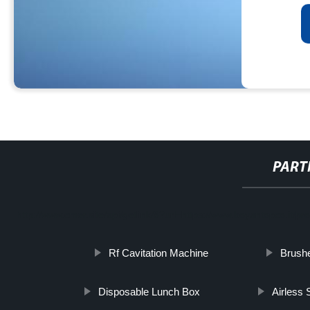
PART
http://www.cmer.site/api/getlink/8?url=https://www.boyantopco.it/p
Rf Cavitation Machine
Brush
Disposable Lunch Box
Airless