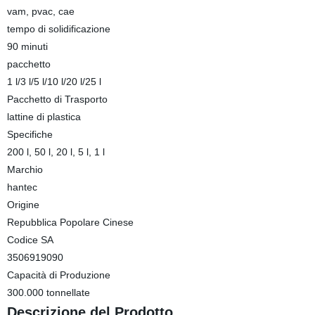
vam, pvac, cae
tempo di solidificazione
90 minuti
pacchetto
1 l/3 l/5 l/10 l/20 l/25 l
Pacchetto di Trasporto
lattine di plastica
Specifiche
200 l, 50 l, 20 l, 5 l, 1 l
Marchio
hantec
Origine
Repubblica Popolare Cinese
Codice SA
3506919090
Capacità di Produzione
300.000 tonnellate
Descrizione del Prodotto