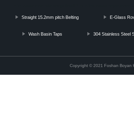
http://www.cmer.site/api/getlink/8?url=https://www.boyantopco.it
Straight 15.2mm pitch Belting
E-Glass Ro
Wash Basin Taps
304 Stainless Steel 
Copyright © 2021 Foshan Boyan H