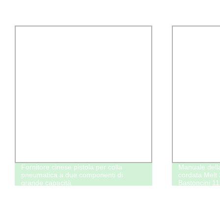
Fornitore cinese pistola per colla
Manuale della
pneumatica a due componenti di
cordata Melt
grande capacità
Bastoncini 1
bassa temper