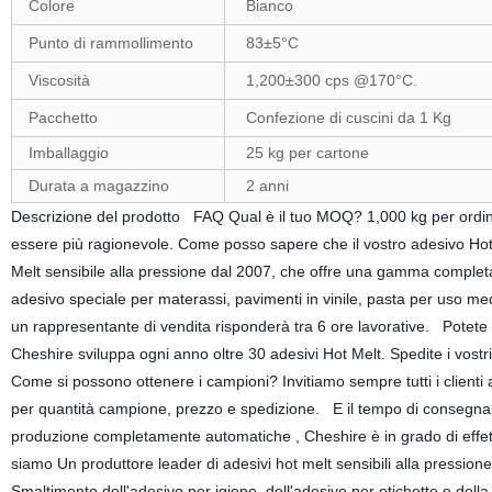
Colore
Bianco
Punto di rammollimento
83±5°C
Viscosità
1,200±300 cps @170°C.
Pacchetto
Confezione di cuscini da 1 Kg
Imballaggio
25 kg per cartone
Durata a magazzino
2 anni
Descrizione del prodotto FAQ Qual è il tuo MOQ? 1,000 kg per ordine
essere più ragionevole. Come posso sapere che il vostro adesivo Hot 
Melt sensibile alla pressione dal 2007, che offre una gamma completa d
adesivo speciale per materassi, pavimenti in vinile, pasta per uso medic
un rappresentante di vendita risponderà tra 6 ore lavorative. Potete o
Cheshire sviluppa ogni anno oltre 30 adesivi Hot Melt. Spedite i vostri 
Come si possono ottenere i campioni? Invitiamo sempre tutti i clienti a
per quantità campione, prezzo e spedizione. E il tempo di consegna? 
produzione completamente automatiche , Cheshire è in grado di effett
siamo Un produttore leader di adesivi hot melt sensibili alla pressi
Smaltimento dell'adesivo per igiene, dell'adesivo per etichette e della c