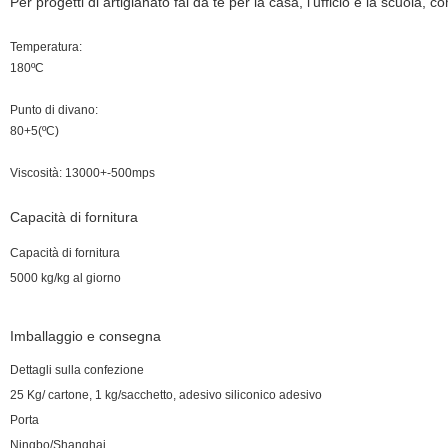
Per progetti di artigianato fai da te per la casa, l'ufficio e la scuola, 
Temperatura:
180ºC
Punto di divano:
80+5(ºC)
Viscosità:
13000+-500mps
Capacità di fornitura
Capacità di fornitura
5000 kg/kg al giorno
Imballaggio e consegna
Dettagli sulla confezione
25 Kg/ cartone, 1 kg/sacchetto, adesivo siliconico adesivo
Porta
Ningbo/Shanghai