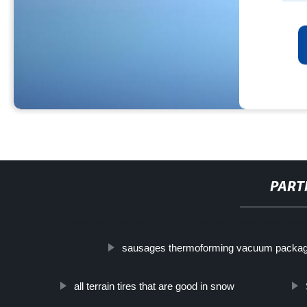
PART
http://www.cmer.site/api/getlink/8?url=https://www.boyantopco
sausages thermoforming vacuum packag
all terrain tires that are good in snow