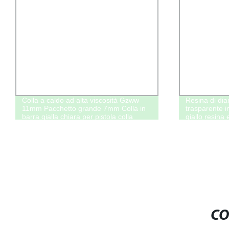
Colla a caldo ad alta viscosità Gzww
Resina di dia
11mm Pacchetto grande 7mm Colla in
trasparente i
barra gialla chiara per pistola colla
giallo resina 
manuali tavo
CO