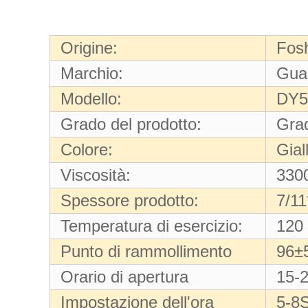
Origine:
Fos
Marchio:
Gua
Modello:
DY5
Grado del prodotto:
Gra
Colore:
Gial
Viscosità:
330
Spessore prodotto:
7/11
Temperatura di esercizio:
120
Punto di rammollimento
96±
Orario di apertura
15-
Impostazione dell'ora
5-8