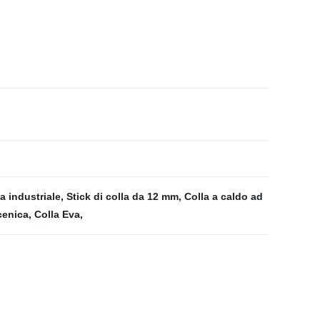
la industriale
,
Stick di colla da 12 mm
,
Colla a caldo ad
cenica
,
Colla Eva
,