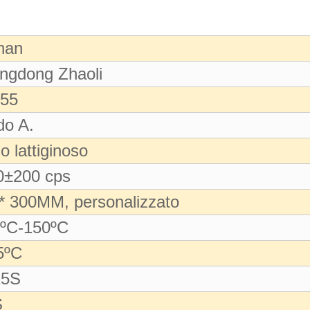
han
ngdong Zhaoli
55
do A.
lo lattiginoso
0±200 cps
* 300MM, personalizzato
 ºC-150ºC
5ºC
25S
S