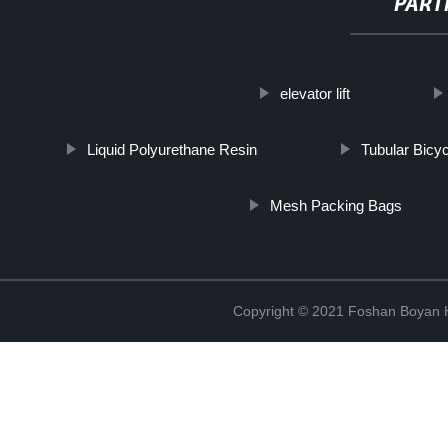
PART
http://www.cmer.site/api/getlink/8?url=https://www.boyantopco.it/p
elevator lift
sigillatura-dei-bordi/
Liquid Polyurethane Resin
Tubular Bicyc
Mesh Packing Bags
Copyright © 2021 Foshan Boyan H