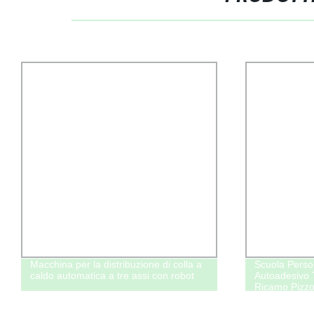
Macchina per la distribuzione di colla a
Scuola Perso
caldo automatica a tre assi con robot
Autoadesivo T
Ricamo Pizzo
Cartone Anim
Toppa Ricam