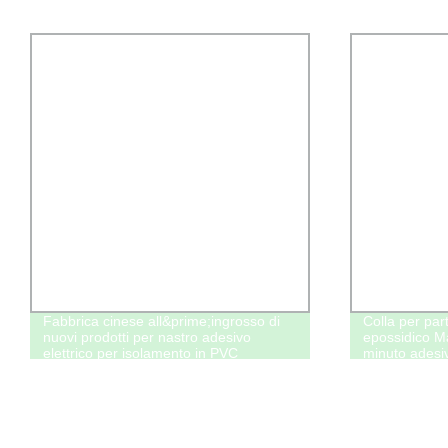
Fabbrica cinese all&prime;ingrosso di
Colla per part
nuovi prodotti per nastro adesivo
epossidico M
elettrico per isolamento in PVC
minuto adesi
(6mil*3/4&quot; *18m)