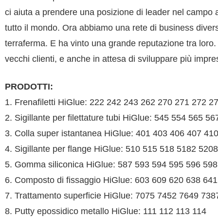
ci aiuta a prendere una posizione di leader nel campo ad
tutto il mondo. Ora abbiamo una rete di business diver
terraferma. E ha vinto una grande reputazione tra loro.
vecchi clienti, e anche in attesa di sviluppare più impre
PRODOTTI:
1. Frenafiletti HiGlue: 222 242 243 262 270 271 272 2
2. Sigillante per filettature tubi HiGlue: 545 554 565 
3. Colla super istantanea HiGlue: 401 403 406 407 4
4. Sigillante per flange HiGlue: 510 515 518 5182 520
5. Gomma siliconica HiGlue: 587 593 594 595 596 59
6. Composto di fissaggio HiGlue: 603 609 620 638 64
7. Trattamento superficie HiGlue: 7075 7452 7649 73
8. Putty epossidico metallo HiGlue: 111 112 113 114