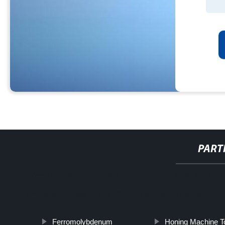
PART
http://www.cmer.site/api/getlink/8?url=https://www.boyantopco.it
vendita-allingrosso-acrilico-401-colla-istantanea-cianoacrila
Ferromolybdenum
Honing Machine T