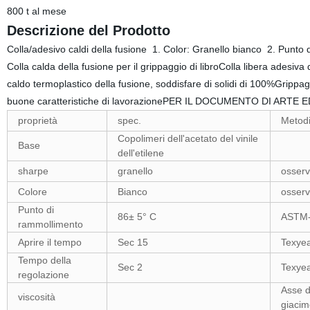
800 t al mese
Descrizione del Prodotto
Colla/adesivo caldi della fusione 1. Color: Granello bianco 2. Pun
Colla calda della fusione per il grippaggio di libroColla libera adesiv
caldo termoplastico della fusione, soddisfare di solidi di 100%Grippag
buone caratteristiche di lavorazionePER IL DOCUMENTO DI ARTE
proprietà
spec.
Metodi
Copolimeri dell'acetato del vinile
Base
dell'etilene
sharpe
granello
osserv
Colore
Bianco
osserv
Punto di
86± 5° C
ASTM-
rammollimento
Aprire il tempo
Sec 15
Texye
Tempo della
Sec 2
Texye
regolazione
Asse d
viscosità
giacim