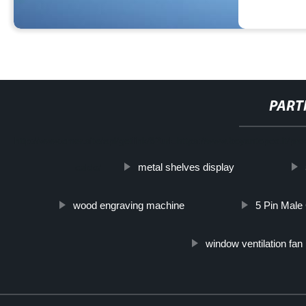
PART
http://www.cmer.site/api/getlink/8?url=https://www.boyantopco.it/pro
metal shelves display
caldo/
wood engraving machine
5 Pin Male
window ventilation fan